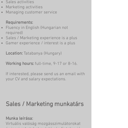
Sales activities
Marketing activities
Managing customer service
Requirements:
Fluency in English (Hungarian not
required)
Sales / Marketing experience is a plus
Gamer experience / interest is a plus
Location:
Tatabanya (Hungary)
Working hours:
full-time, 9-17 or 8-16.
If interested, please send us an email with
your CV and salary expectations.
Sales / Marketing munkatárs
Munka leírása:
Virtuális valóság mozgásszimulátorokat