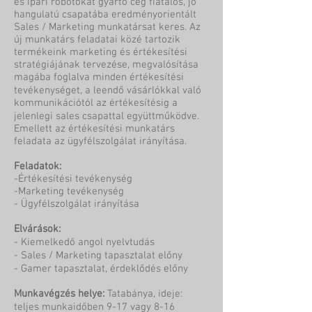
és ipari robotokat gyártó cég fiatalos, jó
hangulatú csapatába eredményorientált
Sales / Marketing munkatársat keres. Az
új munkatárs feladatai közé tartozik
termékeink marketing és értékesítési
stratégiájának tervezése, megvalósítása
magába foglalva minden értékesítési
tevékenységet, a leendő vásárlókkal való
kommunikációtól az értékesítésig a
jelenlegi sales csapattal együttműködve.
Emellett az értékesítési munkatárs
feladata az ügyfélszolgálat irányítása.
Feladatok:
-Értékesítési tevékenység
-Marketing tevékenység
- Ügyfélszolgálat irányítása
Elvárások:
- Kiemelkedő angol nyelvtudás
- Sales / Marketing tapasztalat előny
- Gamer tapasztalat, érdeklődés előny
Munkavégzés helye:
Tatabánya, ideje:
teljes munkaidőben 9-17 vagy 8-16