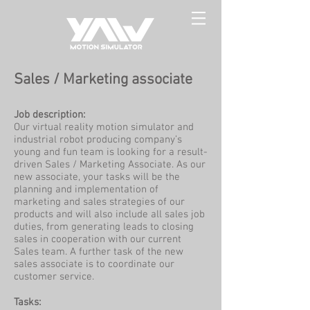
Sales / Marketing associate
Job description:
Our virtual reality motion simulator and
industrial robot producing company’s
young and fun team is looking for a result-
driven Sales / Marketing Associate. As our
new associate, your tasks will be the
planning and implementation of
marketing and sales strategies of our
products and will also include all sales job
duties, from generating leads to closing
sales in cooperation with our current
Sales team. A further task of the new
sales associate is to coordinate our
customer service.
Tasks: