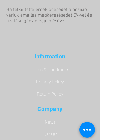
Ha felkeltette érdeklődésedet a pozíció,
várjuk emailes megkeresésedet CV-vel és
fizetési igény megjelölésével.
Information
Terms & Conditions
Privacy Policy
Return Policy
Company
News
Career